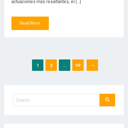
actuaciones más resaltantes, el […]
Read More
Posts
1
2
…
99
pagination
Search
Search
for: