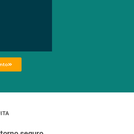
nto
ITA
torno seguro