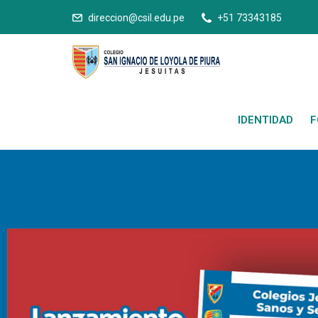
direccion@csil.edu.pe
+51 73343185
IDENTIDAD
F