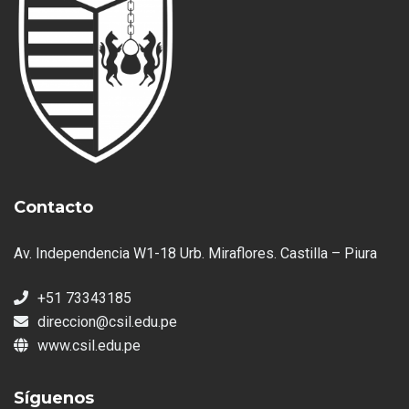
Contacto
Av. Independencia W1-18 Urb. Miraflores. Castilla – Piura
+51 73343185
direccion@csil.edu.pe
www.csil.edu.pe
Síguenos