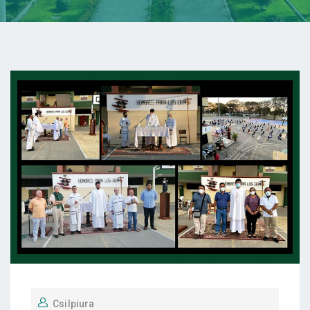
Csilpiura