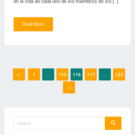
en la vida de cada uno de los miembros de los […]
Read More
Posts
1
…
115
116
117
…
122
pagination
Search
Search
for: