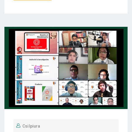
Csilpiura