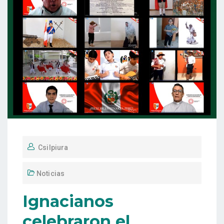
Csilpiura
Noticias
Ignacianos
celebraron el