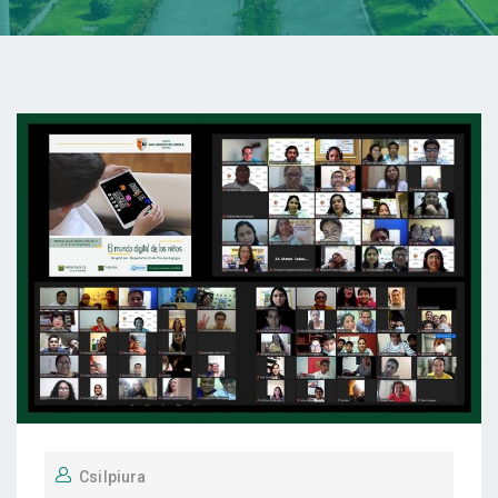
Csilpiura