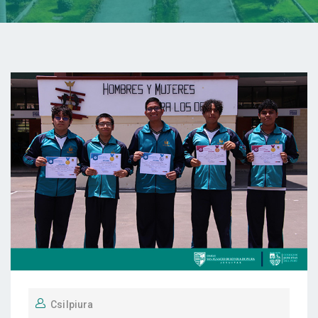
Csilpiura