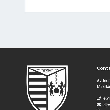
Cont
Av. Ind
Miraflor
+51
dir