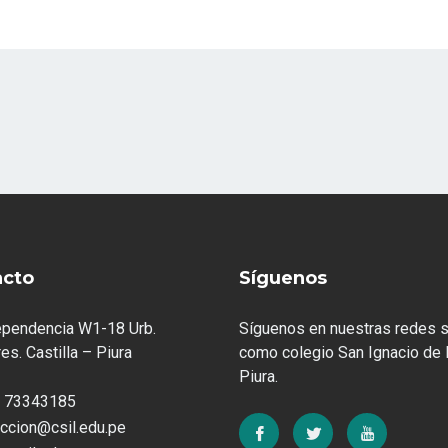
acto
Síguenos
ependencia W1-18 Urb.
Síguenos en nuestras redes s
es. Castilla – Piura
como colegio San Ignacio de 
Piura.
 73343185
eccion@csil.edu.pe