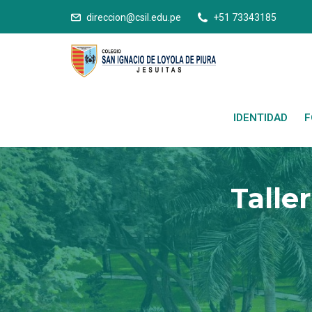
direccion@csil.edu.pe
+51 73343185
IDENTIDAD
F
Talle