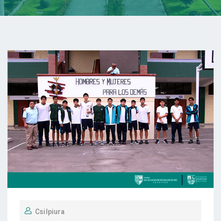
Csilpiura