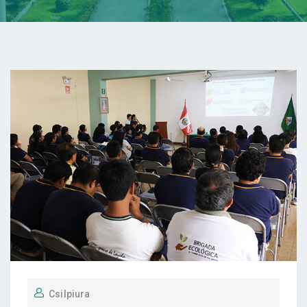
Csilpiura