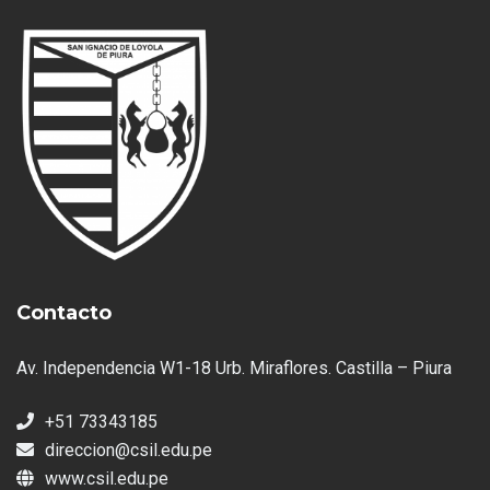
Contacto
Av. Independencia W1-18 Urb. Miraflores. Castilla – Piura
+51 73343185
direccion@csil.edu.pe
www.csil.edu.pe