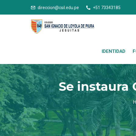
direccion@csil.edu.pe
+51 73343185
IDENTIDAD
F
Se instaura 
H