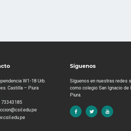
acto
Síguenos
ependencia W1-18 Urb.
Síguenos en nuestras redes s
es. Castilla – Piura
como colegio San Ignacio de 
Piura.
 73343185
eccion@csil.edu.pe
.csil.edu.pe