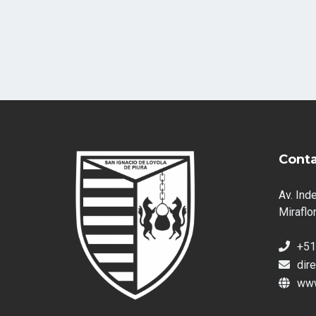
Cont
Av. Ind
Miraflor
+51
dir
www