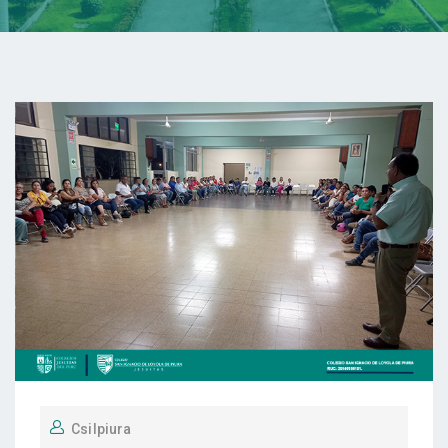
Csilpiura