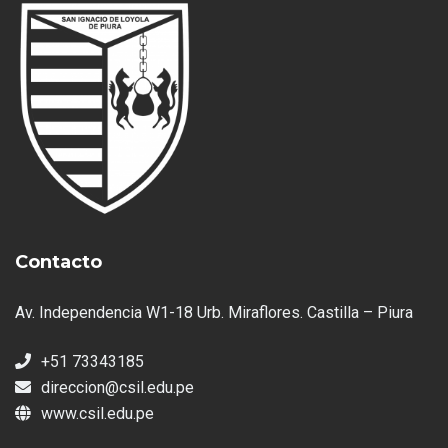
Contacto
Av. Independencia W1-18 Urb. Miraflores. Castilla – Piura
+51 73343185
direccion@csil.edu.pe
www.csil.edu.pe