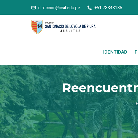
direccion@csil.edu.pe
+51 73343185
IDENTIDAD
F
Reencuentro