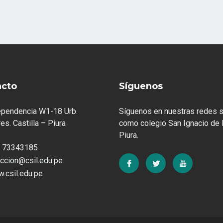
acto
Síguenos
ependencia W1-18 Urb.
Síguenos en nuestras redes s
es. Castilla – Piura
como colegio San Ignacio de 
Piura.
 73343185
eccion@csil.edu.pe
.csil.edu.pe