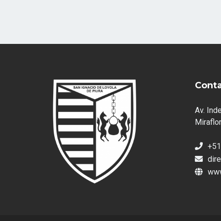
Cont
Av. Ind
Miraflor
+51
dir
www