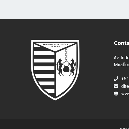
Cont
Av. Ind
Miraflor
+51
dir
www