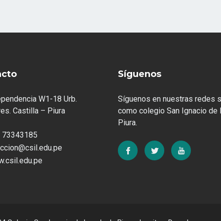
acto
Síguenos
ependencia W1-18 Urb.
Síguenos en nuestras redes s
es. Castilla – Piura
como colegio San Ignacio de 
Piura.
 73343185
eccion@csil.edu.pe
.csil.edu.pe