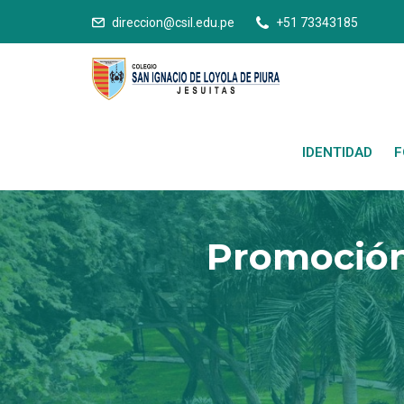
direccion@csil.edu.pe
+51 73343185
IDENTIDAD
F
Promoción 