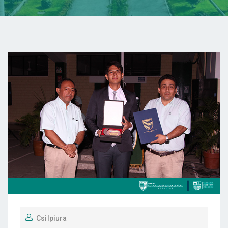
Csilpiura