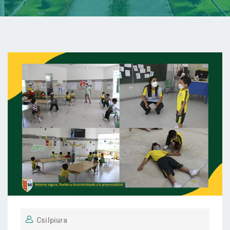
Csilpiura