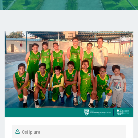
Csilpiura