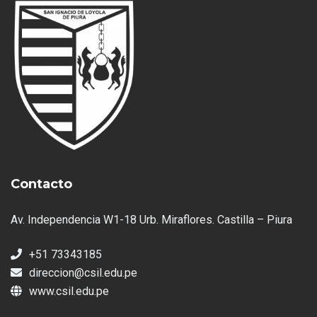
Contacto
Av. Independencia W1-18 Urb. Miraflores. Castilla – Piura
+51 73343185
direccion@csil.edu.pe
www.csil.edu.pe