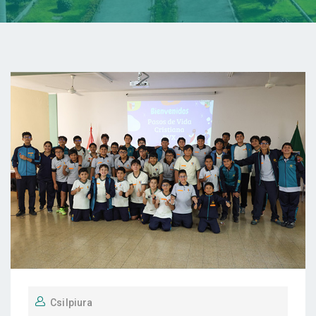
Csilpiura