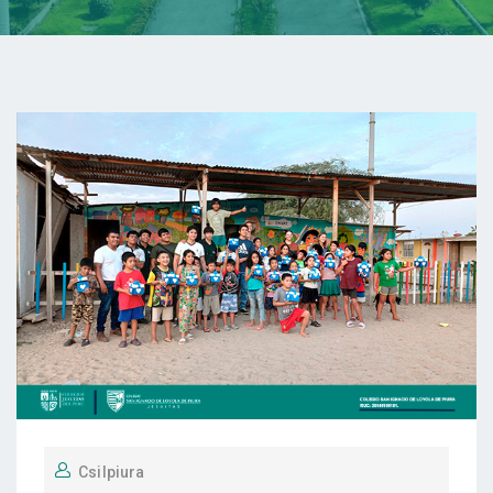
Csilpiura