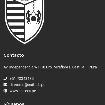
Contacto
Av. Independencia W1-18 Urb. Miraflores. Castilla – Piura
+51 73343185
direccion@csil.edu.pe
www.csil.edu.pe
Síguenos