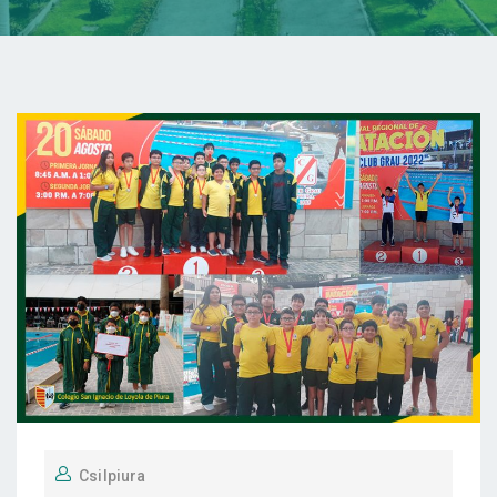
Csilpiura