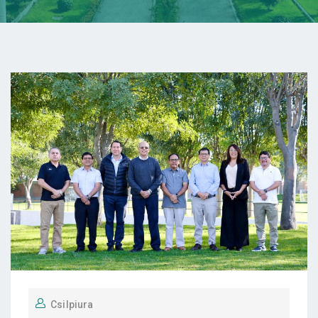
Csilpiura