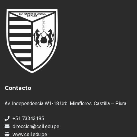
Contacto
Av. Independencia W1-18 Urb. Miraflores. Castilla – Piura
+51 73343185
direccion@csil.edu.pe
www.csil.edu.pe