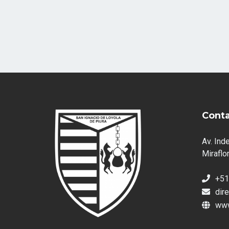
Cont
Av. Ind
Miraflor
+51
dir
www