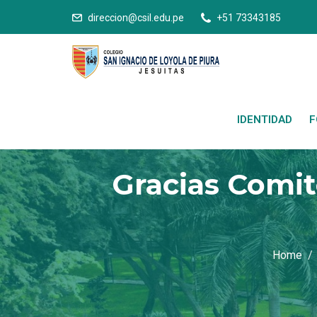
direccion@csil.edu.pe
+51 73343185
IDENTIDAD
F
Gracias Comit
Home