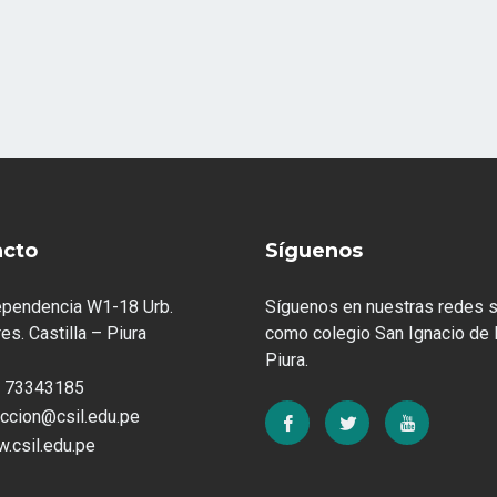
acto
Síguenos
ependencia W1-18 Urb.
Síguenos en nuestras redes s
es. Castilla – Piura
como colegio San Ignacio de 
Piura.
 73343185
eccion@csil.edu.pe
.csil.edu.pe