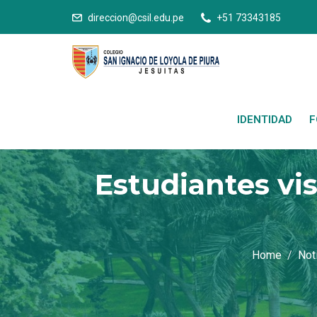
direccion@csil.edu.pe
+51 73343185
IDENTIDAD
F
Estudiantes vis
Home
Not