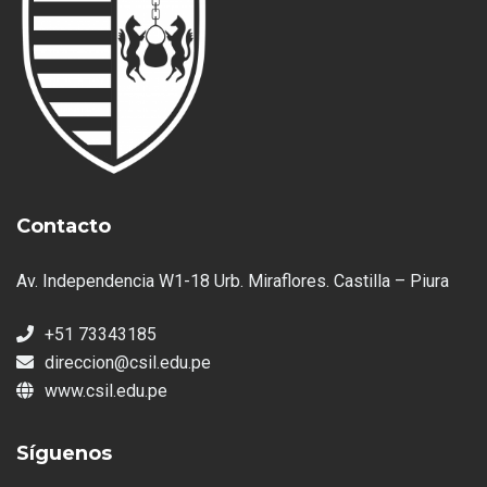
Contacto
Av. Independencia W1-18 Urb. Miraflores. Castilla – Piura
+51 73343185
direccion@csil.edu.pe
www.csil.edu.pe
Síguenos