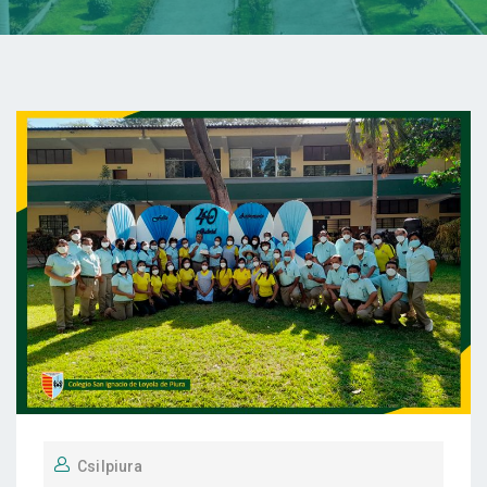
Csilpiura