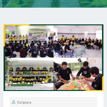
Csilpiura