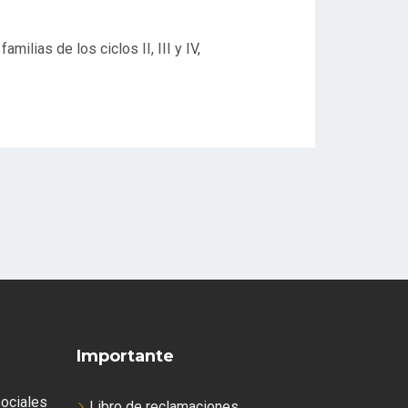
milias de los ciclos II, III y IV,
Importante
ociales
Libro de reclamaciones