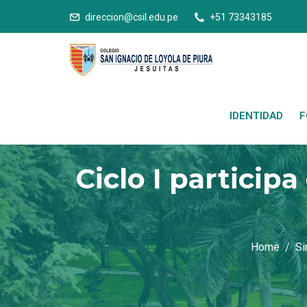
direccion@csil.edu.pe
+51 73343185
IDENTIDAD
F
Ciclo I particip
Home
Si