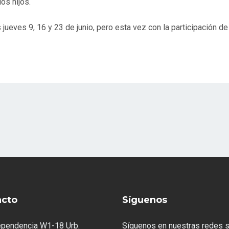
os hijos.
 jueves 9, 16 y 23 de junio, pero esta vez con la participación de fa
acto
Síguenos
ependencia W1-18 Urb.
Síguenos en nuestras redes s