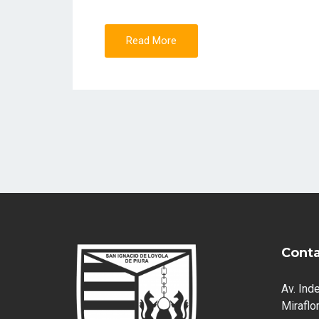
Read More
Cont
Av. Ind
Miraflor