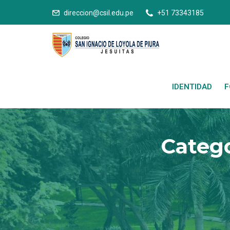
direccion@csil.edu.pe
+51 73343185
IDENTIDAD
F
Catego