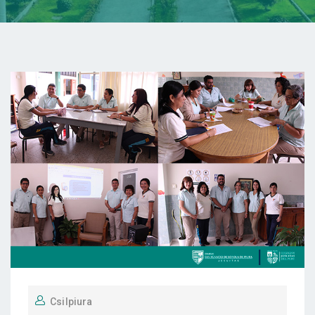
Csilpiura