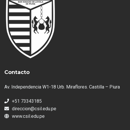
Contacto
Av. Independencia W1-18 Urb. Miraflores. Castilla – Piura
+51 73343185
direccion@csil.edu.pe
www.csil.edu.pe