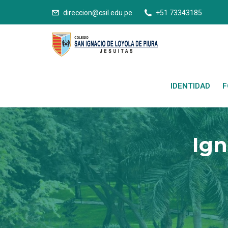
direccion@csil.edu.pe
+51 73343185
IDENTIDAD
F
Ign