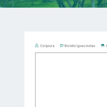
Csilpiura
Boletín Ignacinotas