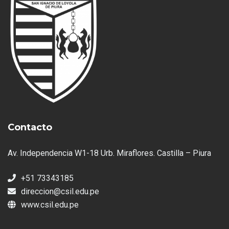
Contacto
Av. Independencia W1-18 Urb. Miraflores. Castilla – Piura
+51 73343185
direccion@csil.edu.pe
www.csil.edu.pe