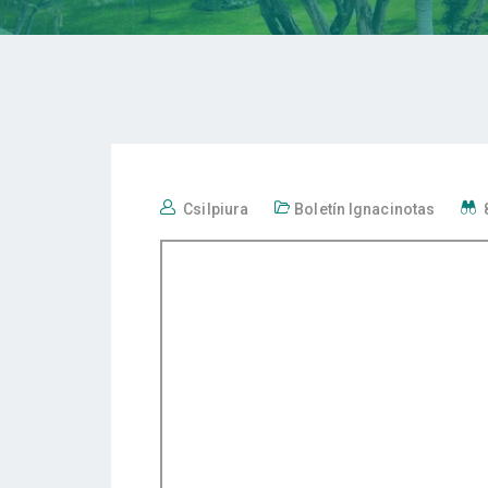
Csilpiura
Boletín Ignacinotas