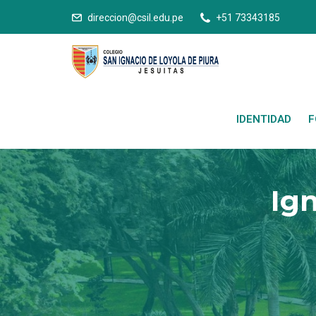
direccion@csil.edu.pe
+51 73343185
IDENTIDAD
F
Ign