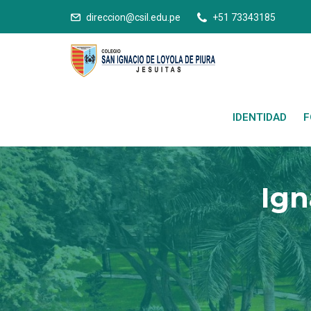
direccion@csil.edu.pe
+51 73343185
IDENTIDAD
F
Ign