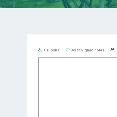
Csilpiura
Boletín Ignacinotas