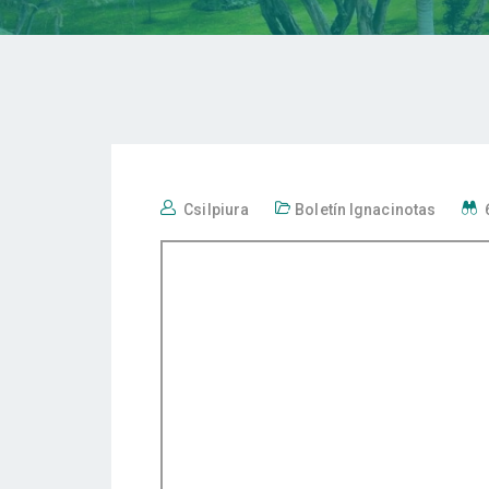
Csilpiura
Boletín Ignacinotas