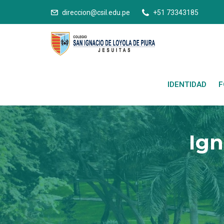
direccion@csil.edu.pe
+51 73343185
IDENTIDAD
F
Ign