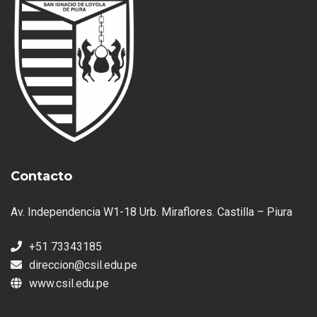
Contacto
Av. Independencia W1-18 Urb. Miraflores. Castilla – Piura
+51 73343185
direccion@csil.edu.pe
www.csil.edu.pe