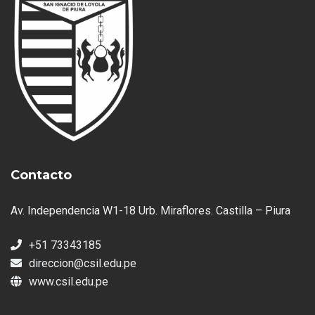
Contacto
Av. Independencia W1-18 Urb. Miraflores. Castilla – Piura
+51 73343185
direccion@csil.edu.pe
www.csil.edu.pe