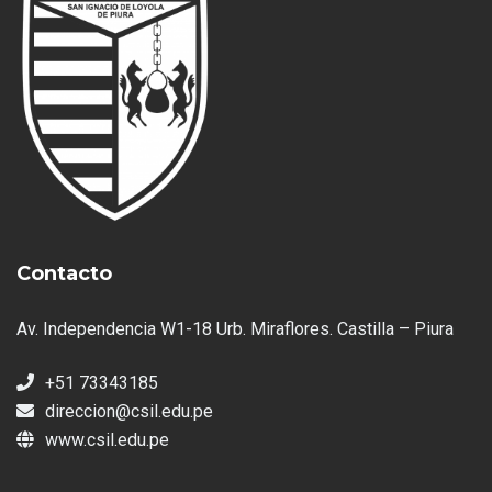
Contacto
Av. Independencia W1-18 Urb. Miraflores. Castilla – Piura
+51 73343185
direccion@csil.edu.pe
www.csil.edu.pe