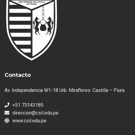
Contacto
Av. Independencia W1-18 Urb. Miraflores. Castilla – Piura
+51 73343185
direccion@csil.edu.pe
www.csil.edu.pe