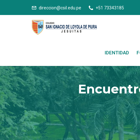
direccion@csil.edu.pe
+51 73343185
IDENTIDAD
F
Encuentro