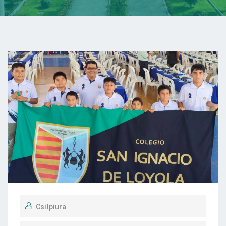
Csilpiura